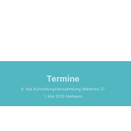
diesen schönen Brauch feiern. Freuen Sie sich
auf ein buntes Programm für die ganze Familie:
Ein Spielmannszug sorgt für die
Termine
9. Mai Aufstellungsversammlung Wahlkreis 27
1. Mai 2026 Maibaum