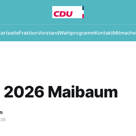
tartseite
Fraktion
Vorstand
Wahlprogramm
Kontakt
Mitmache
ai 2026 Maibaum
an
026