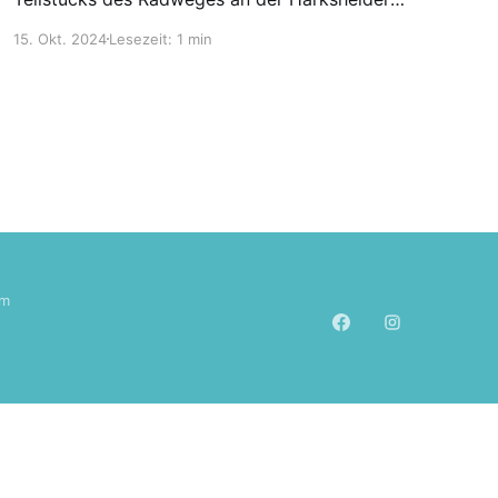
Straße (K 81) zwischen Tangstedts Ortsteil
15. Okt. 2024
Lesezeit: 1 min
Wilstedt und der Schleswig-Holstein-Straße (L
284), war dringend erforderlich und hat die
Kreispolitik mehrfach beschäftigt. Die
Sanierung konnte jetzt fertiggestellt werden.
Die Sanierung des etwa 300 m langen
um